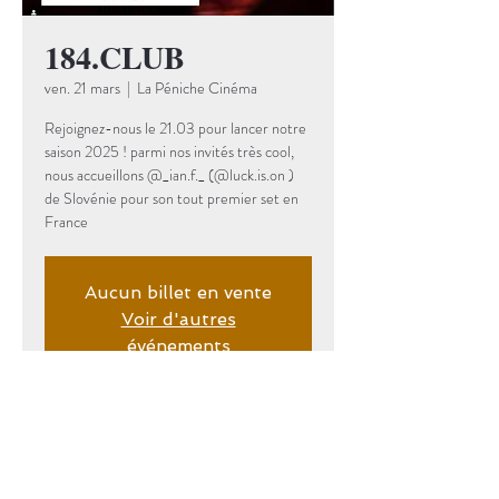
184.CLUB
ven. 21 mars
  |  
La Péniche Cinéma
Rejoignez-nous le 21.03 pour lancer notre
saison 2025 ! parmi nos invités très cool,
nous accueillons @_ian.f._ (@luck.is.on )
de Slovénie pour son tout premier set en
France
Aucun billet en vente
Voir d'autres
événements
Date et lieu
21 mars 2025, 23:50 – 22 mars 2025,