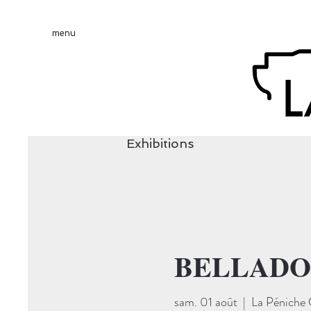
menu
Exhibitions
BELLADON
sam. 01 août
  |  
La Péniche 