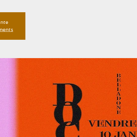
ente
ements