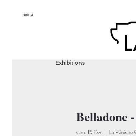
menu
Exhibitions
Belladone 
sam. 15 févr.
  |  
La Péniche 