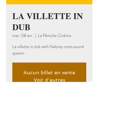
LA VILLETTE IN
DUB
mar. 08 avr.
  |  
La Péniche Cinéma
La villette in dub with Neboty roots sound
system
Aucun billet en vente
Voir d'autres
événements
Date et lieu
08 avr. 2025, 21:00 – 09 avr. 2025,
02:00
La Péniche Cinéma, 59 Bd Macdonald,