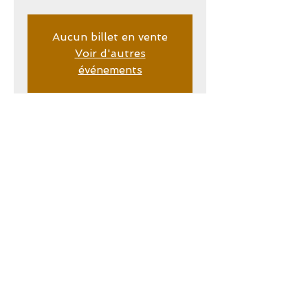
Aucun billet en vente
Voir d'autres
événements
Date et lieu
24 févr. 2026, 20:00 – 25 févr. 2026,
01:30
La Péniche Cinéma - Le Baruda, 59 Bd
Macdonald, 75019 Paris, France
Infos de l'événement
PAF : 7€