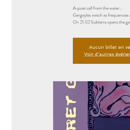
A quiet call from the water…
Gargoyles watch as frequencies
On 21.02 Subterra opens the gate
Aucun billet en v
Voir d'autres évén