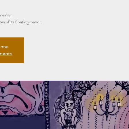
 awaken.
s of its floating manor.
ente
ements