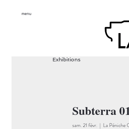
menu
Exhibitions
Subterra 0
sam. 21 févr.
  |  
La Péniche 