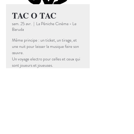
TAC O TAC
sam. 25 avr.
  |  
La Péniche Cinéma - Le
Baruda
Même principe : un ticket, un tirage, et
une nuit pour laisser la musique faire son
œuvre.
Un voyage electro pour celles et ceux qui
sont joueurs et joueuses.
Aucun billet en vente
Voir d'autres
événements
Date et lieu